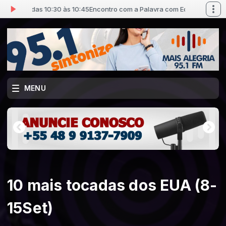
r) das 10:30 às 10:45
Encontro com a Palavra com Edson Bruno (Pr) das 1
MENU
10 mais tocadas dos EUA (8-
15Set)