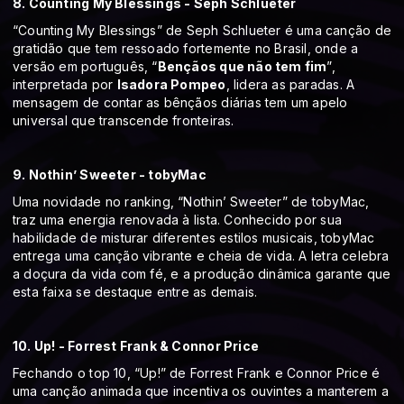
8. Counting My Blessings - Seph Schlueter
“Counting My Blessings” de Seph Schlueter é uma canção de
gratidão que tem ressoado fortemente no Brasil, onde a
versão em português, “
Bençãos que não tem fim
”,
interpretada por
Isadora Pompeo
, lidera as paradas. A
mensagem de contar as bênçãos diárias tem um apelo
universal que transcende fronteiras.
9. Nothin’ Sweeter - tobyMac
Uma novidade no ranking, “Nothin’ Sweeter” de tobyMac,
traz uma energia renovada à lista. Conhecido por sua
habilidade de misturar diferentes estilos musicais, tobyMac
entrega uma canção vibrante e cheia de vida. A letra celebra
a doçura da vida com fé, e a produção dinâmica garante que
esta faixa se destaque entre as demais.
10. Up! - Forrest Frank & Connor Price
Fechando o top 10, “Up!” de Forrest Frank e Connor Price é
uma canção animada que incentiva os ouvintes a manterem a