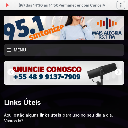
McCord (Pr) das 14:30 às 14:50
Permanecer com Carlos McCord (Pr) das
MENU
Links Úteis
Aqui estão alguns
links úteis
para uso no seu dia a dia.
Vamos lá?