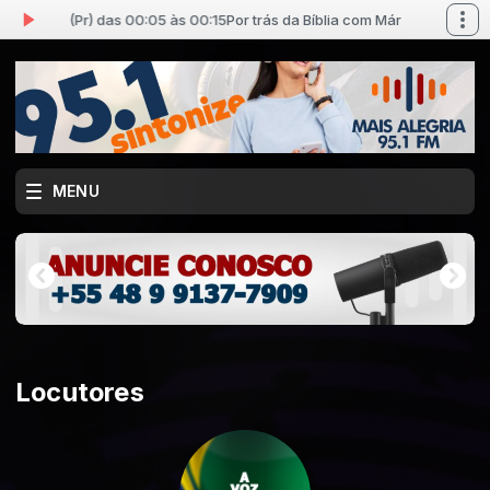
 Batista (Pr) das 00:05 às 00:15
Por trás da Bíblia com Márcio Batista (Pr
MENU
Locutores