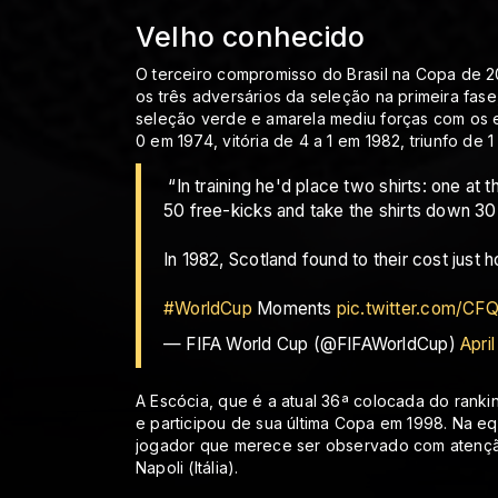
Velho conhecido
O terceiro compromisso do Brasil na Copa de 20
os três adversários da seleção na primeira fa
seleção verde e amarela mediu forças com os 
0 em 1974, vitória de 4 a 1 em 1982, triunfo de 1
️ “In training he'd place two shirts: one at 
50 free-kicks and take the shirts down 3
In 1982, Scotland found to their cost just 
#WorldCup
Moments
pic.twitter.com/CF
— FIFA World Cup (@FIFAWorldCup)
Apri
A Escócia, que é a atual 36ª colocada do rank
e participou de sua última Copa em 1998. Na e
jogador que merece ser observado com atenção
Napoli (Itália).