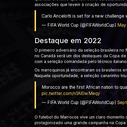
associações que levem à criação de oportunid
Carlo Ancelotti is set for a new challenge w
— FIFA World Cup (@FIFAWorldCup)
May 
Destaque em 2022
O primeiro adversário da seleção brasileira no
no Canadá será um dos destaques da Copa de 2
com a seleção comandada pelo técnico italiano 
Os marroquinos já encontraram os brasileiros e
Naquela oportunidade, a seleção canarinho triu
Morocco are the first African nation to qua
pic.twitter.com/n1AI0wMeqy
— FIFA World Cup (@FIFAWorldCup)
Sept
O futebol do Marrocos vive um claro momento 
protagonizado uma grande campanha na Copa de 