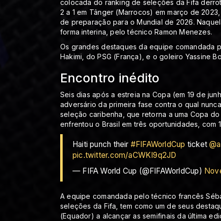
colocada do ranking de seleções da Fifa derrot
2 a 1 em Tânger (Marrocos) em março de 2023, 
de preparação para o Mundial de 2026. Naquela 
forma interina, pelo técnico Ramon Menezes.
Os grandes destaques da equipe comandada pe
Hakimi, do PSG (França), e o goleiro Yassine Bo
Encontro inédito
Seis dias após a estreia na Copa (em 19 de junho)
adversário da primeira fase contra o qual nunc
seleção caribenha, que retorna a uma Copa do
enfrentou o Brasil em três oportunidades, com 
Haiti punch their
#FIFAWorldCup
ticket ️
@a
pic.twitter.com/aCWKI9q2JD
— FIFA World Cup (@FIFAWorldCup)
Nove
A equipe comandada pelo técnico francês Séba
seleções da Fifa, tem como um de seus destaq
(Equador) a alcançar as semifinais da última ed