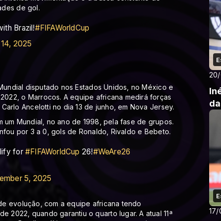
ades de gol.
ith Brazil!
#FIFAWorldCup
14, 2025
E
20
 Mundial disputado nos Estados Unidos, no México e
In
022, o Marrocos. A equipe africana medirá forças
da
Carlo Ancelotti no dia 13 de junho, em Nova Jersey.
m um Mundial, no ano de 1998, pela fase de grupos.
nfou por 3 a 0, gols de Ronaldo, Rivaldo e Bebeto.
lify for
#FIFAWorldCup
26!
#WeAre26
ember 5, 2025
E
de evolução, com a equipe africana tendo
17/
2022, quando garantiu o quarto lugar. A atual 11ª