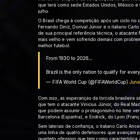
que terá como sede Estados Unidos, México e C
julho.
O Brasil chega à competição após um ciclo no 
Fernando Diniz, Dorival Júnior e o italiano Car
de sua principal referência técnica, o atacant
mais velho e vem sofrendo demais com proble
melhor futebol.
From 1930 to 2026...
Brazil is the only nation to qualify for ever
— FIFA World Cup (@FIFAWorldCup)
June
Com isso, as esperanças da torcida brasileir
que tem o atacante Vinicius Júnior, do Real M
que podem assumir o protagonismo no time ver
Barcelona (Espanha), e Endrick, do Lyon (Franç
Sem laterais de confiança, o italiano Carlo Anc
uma linha de quatro defensores que avançam 
quarteto ofensivo que tem como característica