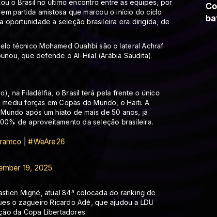
ou o Brasil no último encontro entre as equipes, por
Co
em partida amistosa que marcou o início do ciclo
ba
oportunidade a seleção brasileira era dirigida, de
lo técnico Mohamed Ouahbi são o lateral Achraf
unou, que defende o Al-Hilal (Arábia Saudita).
, na Filadélfia, o Brasil terá pela frente o único
a mediu forças em Copas do Mundo, o Haiti. A
 Mundo após um hiato de mais de 50 anos, já
100% de aproveitamento da seleção brasileira.
ramco
|
#WeAre26
mber 19, 2025
stien Migné, atual 84ª colocada do ranking de
ues o zagueiro Ricardo Adé, que ajudou a LDU
ição da Copa Libertadores.