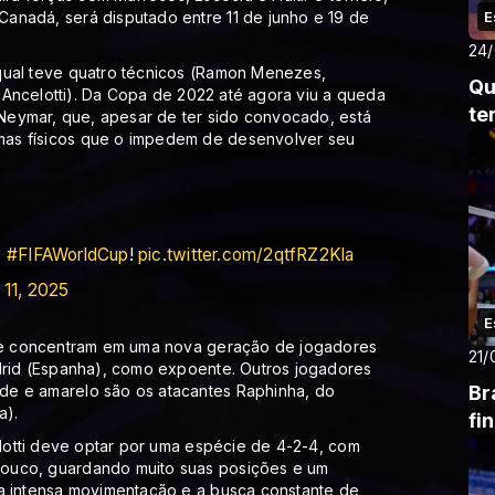
anadá, será disputado entre 11 de junho e 19 de
E
24
qual teve quatro técnicos (Ramon Menezes,
Qu
lo Ancelotti). Da Copa de 2022 até agora viu a queda
te
e Neymar, que, apesar de ter sido convocado, está
mas físicos que o impedem de desenvolver seu
y
#FIFAWorldCup
!
pic.twitter.com/2qtfRZ2Kla
 11, 2025
E
a se concentram em uma nova geração de jogadores
21/
adrid (Espanha), como expoente. Outros jogadores
de e amarelo são os atacantes Raphinha, do
Br
a).
fi
elotti deve optar por uma espécie de 4-2-4, com
pouco, guardando muito suas posições e um
 a intensa movimentação e a busca constante de