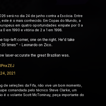
26 será no dia 24 de junho contra a Escócia. Entre
se, este é o mais conhecido. Em Copas do Mundo, a
europeus em quatro oportunidades: empate por 0 a
 a 0 em 1990 e vitória de 2 a 1 em 1998.
the top-left corner, one on the right. He'd take
0-35 times" - Leonardo on Zico.
how laser-accurate the great Brazilian was.
QlPnxZEJ
l 24, 2021
ing de seleções da Fifa, não vive um bom momento,
quipe comandada pelo técnico Steve Clarke, um
 é o volante Scott McTominay, peça importante do