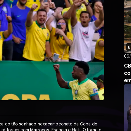
E
06
CB
co
em
busca do tão sonhado hexacampeonato da Copa do
á forças com Marrocos, Escócia e Haiti. O torneio,