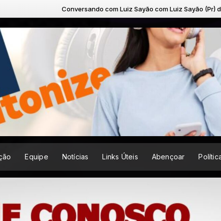
versando com Luiz Sayão com Luiz Sayão (Pr) das 07:30 às 07:45
ção
Equipe
Notícias
Links Úteis
Abençoar
Políti