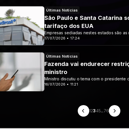
Últimas Notícias
São Paulo e Santa Catarina 
tarifaço dos EUA
Empresas sediadas nestes estados são as m
17/07/2026 • 17:24
Últimas Notícias
Fazenda vai endurecer restriç
ministro
Ministro discutiu o tema com o presidente
16/07/2026 • 11:21
1
2
3
4
5
...
76