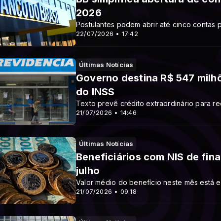
2026
Postulantes podem abrir até cinco contas 
22/07/2026 • 17:42
Últimas Notícias
Governo destina R$ 547 milhõ
do INSS
Texto prevê crédito extraordinário para r
21/07/2026 • 14:46
Últimas Notícias
Beneficiários com NIS de fina
julho
Valor médio do benefício neste mês está 
21/07/2026 • 09:18