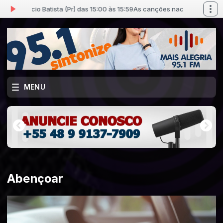
cio Batista (Pr) das 15:00 às 15:59
As canções nacionais mais tocadas 
MENU
Abençoar