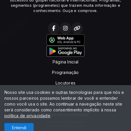
sucessos do gospel nacional e internacionais. Programas,
segmentos (programetes) que trazem muita informação e
conhecimento. Ouça e comprove.
Página Inicial
Programação
Locutores
Nosso site usa cookies e outras tecnologias para que nós e
Notícias
nossos parceiros possamos lembrar de você e entender
como você usa o site. Ao continuar a navegação neste site
Contato
será considerado como consentimento implícito à nossa
Política de privacidade
política de privacidade
.
Todos os direitos reservados.
Com a tecnologia
Entendi