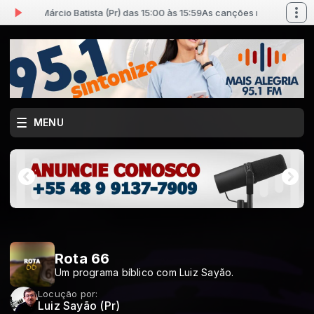
com Márcio Batista (Pr) das 15:00 às 15:59
As canções nacionais mais t
MENU
Rota 66
Um programa bíblico com Luiz Sayão.
Locução por:
Luiz Sayão (Pr)