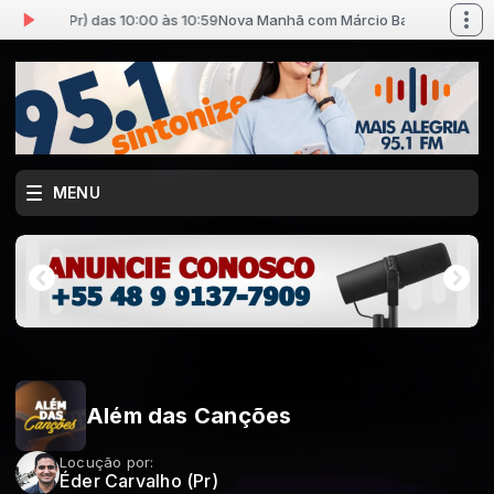
tista (Pr) das 10:00 às 10:59
Nova Manhã com Márcio Batista (Pr) das 10
MENU
Além das Canções
Locução por:
Éder Carvalho (Pr)